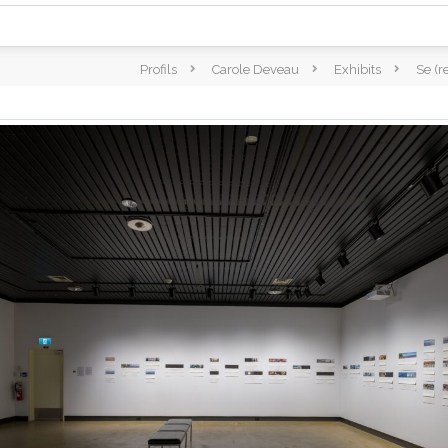
Profils
Carole Deveau
Exhibits
Se (r