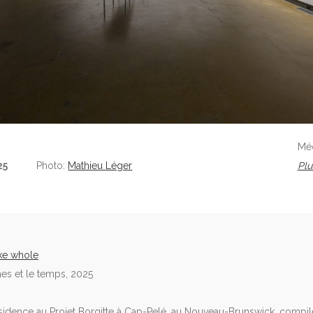
Mé
25
Photo:
Mathieu Léger
Plu
ake whole
hes et le temps, 2025
sidence au Projet Borgitte à Cap-Pelé, au Nouveau-Brunswick, compi