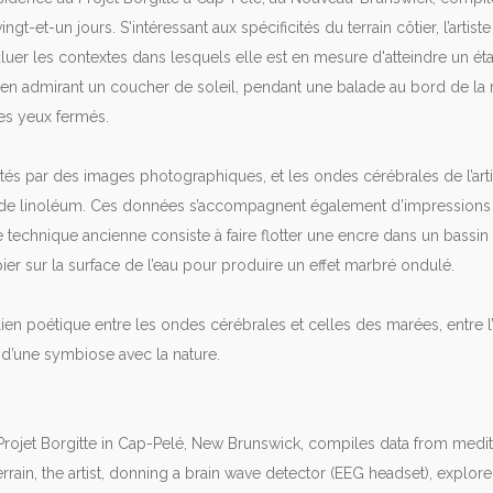
ingt-et-un jours. S'intéressant aux spécificités du terrain côtier, l’art
aluer les contextes dans lesquels elle est en mesure d'atteindre un ét
 en admirant un coucher de soleil, pendant une balade au bord de la 
les yeux fermés.
s par des images photographiques, et les ondes cérébrales de l’ar
es de linoléum. Ces données s’accompagnent également d’impressions 
te technique ancienne consiste à faire flotter une encre dans un bassin
er sur la surface de l’eau pour produire un effet marbré ondulé.
en poétique entre les ondes cérébrales et celles des marées, entre l’
s d’une symbiose avec la nature.
rojet Borgitte in Cap-Pelé, New Brunswick, compiles data from medit
 terrain, the artist, donning a brain wave detector (EEG headset), expl