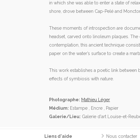
in which she was able to enter a state of rel
shore, drove between Cap-Pelé and Moncton,
These moments of introspection are docume
headset, carved onto linoleum plaques. The 
contemplation, this ancient technique consists
paper on the water’s surface to create a marb
This work establishes a poetic link between b
effects of symbiosis with nature.
Photographe:
Mathieu Léger
Médium:
Estampe , Encre , Papier
Galerie/Lieu:
Galerie d'art Louise-et-Reu
Liens d'aide
Nous contacter