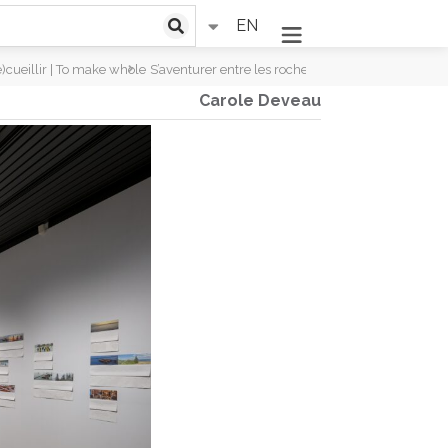
EN
e)cueillir | To make whole
S’aventurer entre les roches et le temps, 2025
Carole Deveau