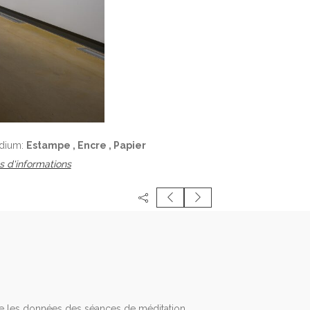
dium:
Estampe , Encre , Papier
s d'informations
le les données des séances de méditation