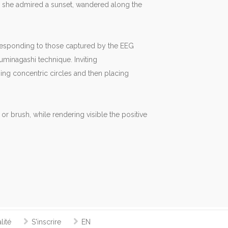
 as she admired a sunset, wandered along the
esponding to those captured by the EEG
minagashi technique. Inviting
rming concentric circles and then placing
r brush, while rendering visible the positive
lité
S'inscrire
EN