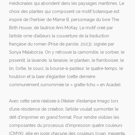
médicinales qui abondent dans les paysages maritimes. Le
choix des plantes qui composent ce motif botanique est
inspiré de l’herbier de M’ame B, personnage du livre The
Birth House, de l’autrice Ami McKay. Le motif créé par
l’artiste orne d’ailleurs la couverture de la traduction
française du roman (Prise de parole, 2023), signée par
Sonya Malaborza. On y retrouve la camomille, le sorbier, le
pissenlit, la lavande, la tanaisie, le plantain, le framboisier, le
lin, l’ortie, le souci, la bourse-à-pasteur, le quatre-temps, le
houblon et la baie d’églantier (cette dernière
communément surnommée le « gratte-tchu » en Acadie).
Avec cette série réalisée à l’Atelier d’estampe Imago lors
d’une résidence de création, l’artiste voulait surmonter le
défi d’imprimer en grand format. Pour rendre visibles les
composantes du processus d’impression quatre couleurs
(CMYK), elle en isole chacune des couleurs (cyan, magenta,