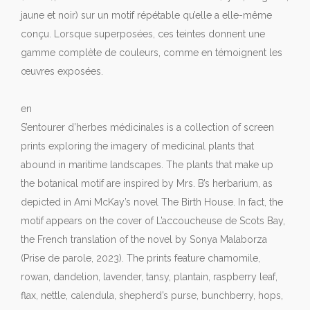
jaune et noir) sur un motif répétable qu’elle a elle-même
conçu. Lorsque superposées, ces teintes donnent une
gamme complète de couleurs, comme en témoignent les
œuvres exposées.
en
S’entourer d’herbes médicinales is a collection of screen
prints exploring the imagery of medicinal plants that
abound in maritime landscapes. The plants that make up
the botanical motif are inspired by Mrs. B’s herbarium, as
depicted in Ami McKay’s novel The Birth House. In fact, the
motif appears on the cover of L’accoucheuse de Scots Bay,
the French translation of the novel by Sonya Malaborza
(Prise de parole, 2023). The prints feature chamomile,
rowan, dandelion, lavender, tansy, plantain, raspberry leaf,
flax, nettle, calendula, shepherd’s purse, bunchberry, hops,