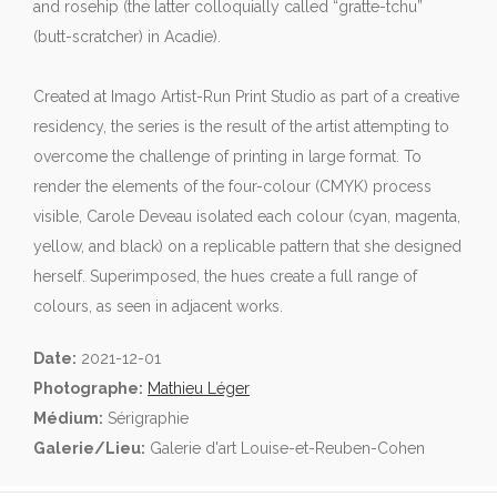
and rosehip (the latter colloquially called “gratte-tchu”
(butt-scratcher) in Acadie).
Created at Imago Artist-Run Print Studio as part of a creative
residency, the series is the result of the artist attempting to
overcome the challenge of printing in large format. To
render the elements of the four-colour (CMYK) process
visible, Carole Deveau isolated each colour (cyan, magenta,
yellow, and black) on a replicable pattern that she designed
herself. Superimposed, the hues create a full range of
colours, as seen in adjacent works.
Date:
2021-12-01
Photographe:
Mathieu Léger
Médium:
Sérigraphie
Galerie/Lieu:
Galerie d'art Louise-et-Reuben-Cohen