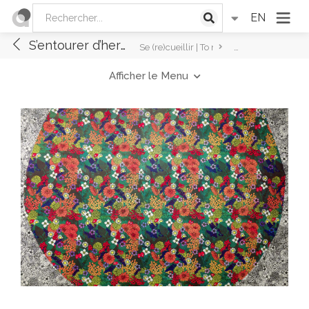
EN
S’entourer d’herbes médicinales...
Se (re)cueillir | To make whole
S’entourer d’herbe
Afficher le Menu