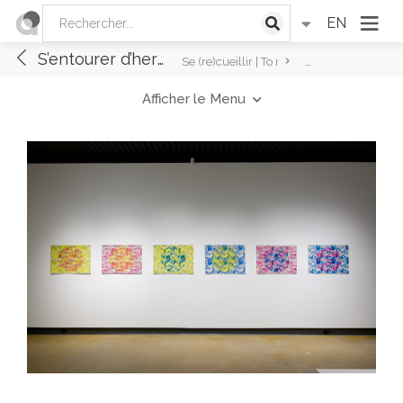
EN
S’entourer d’herbes médicinales
Se (re)cueillir | To make whole
S’entourer d’herb
Afficher le Menu