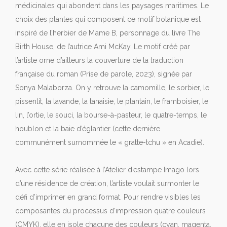
médicinales qui abondent dans les paysages maritimes. Le
choix des plantes qui composent ce motif botanique est
inspiré de l’herbier de M’ame B, personnage du livre The
Birth House, de l’autrice Ami McKay. Le motif créé par
l’artiste orne d’ailleurs la couverture de la traduction
française du roman (Prise de parole, 2023), signée par
Sonya Malaborza. On y retrouve la camomille, le sorbier, le
pissenlit, la lavande, la tanaisie, le plantain, le framboisier, le
lin, l’ortie, le souci, la bourse-à-pasteur, le quatre-temps, le
houblon et la baie d’églantier (cette dernière
communément surnommée le « gratte-tchu » en Acadie).
Avec cette série réalisée à l’Atelier d’estampe Imago lors
d’une résidence de création, l’artiste voulait surmonter le
défi d’imprimer en grand format. Pour rendre visibles les
composantes du processus d’impression quatre couleurs
(CMYK), elle en isole chacune des couleurs (cyan, magenta,