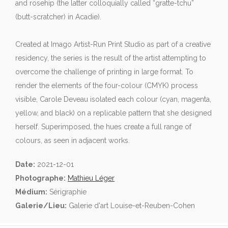
and rosehip (the latter colloquially called “gratte-tchu”
(butt-scratcher) in Acadie).
Created at Imago Artist-Run Print Studio as part of a creative
residency, the series is the result of the artist attempting to
overcome the challenge of printing in large format. To
render the elements of the four-colour (CMYK) process
visible, Carole Deveau isolated each colour (cyan, magenta,
yellow, and black) on a replicable pattern that she designed
herself. Superimposed, the hues create a full range of
colours, as seen in adjacent works.
Date:
2021-12-01
Photographe:
Mathieu Léger
Médium:
Sérigraphie
Galerie/Lieu:
Galerie d'art Louise-et-Reuben-Cohen