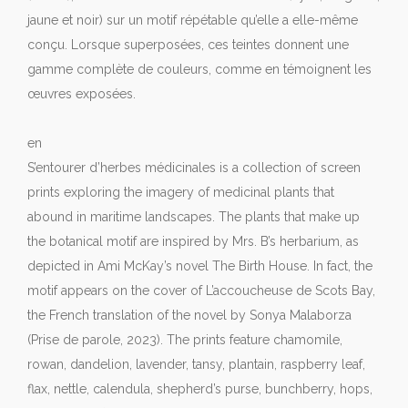
jaune et noir) sur un motif répétable qu’elle a elle-même
conçu. Lorsque superposées, ces teintes donnent une
gamme complète de couleurs, comme en témoignent les
œuvres exposées.
en
S’entourer d’herbes médicinales is a collection of screen
prints exploring the imagery of medicinal plants that
abound in maritime landscapes. The plants that make up
the botanical motif are inspired by Mrs. B’s herbarium, as
depicted in Ami McKay’s novel The Birth House. In fact, the
motif appears on the cover of L’accoucheuse de Scots Bay,
the French translation of the novel by Sonya Malaborza
(Prise de parole, 2023). The prints feature chamomile,
rowan, dandelion, lavender, tansy, plantain, raspberry leaf,
flax, nettle, calendula, shepherd’s purse, bunchberry, hops,